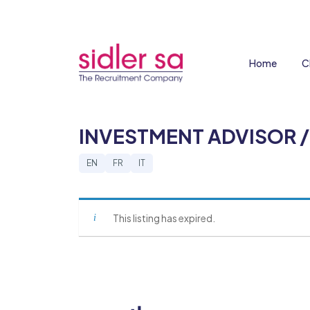
Home
C
INVESTMENT ADVISOR /
EN
FR
IT
This listing has expired.