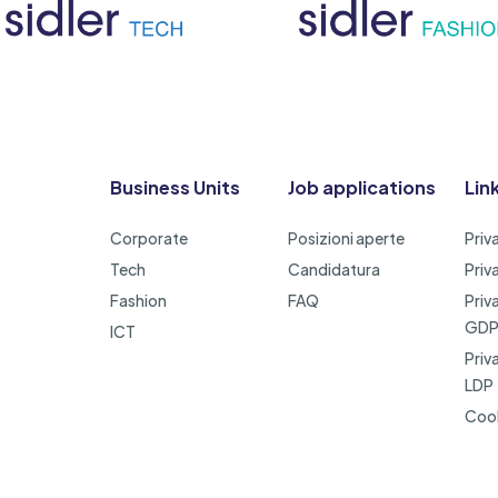
Business Units
Job applications
Link
Corporate
Posizioni aperte
Priv
Tech
Candidatura
Priv
Fashion
FAQ
Priv
GD
ICT
Priv
LDP
Cook