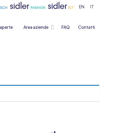
EN
IT
 aperte
Area aziende
FAQ
Contatti