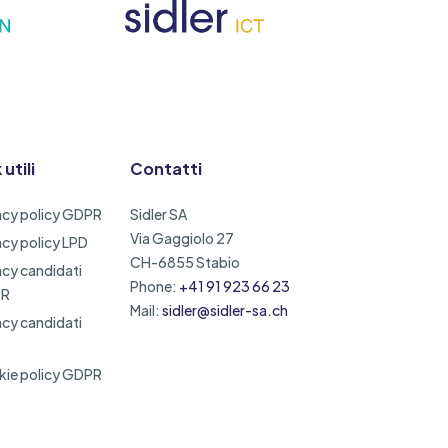
 utili
Contatti
acy policy GDPR
Sidler SA
Via Gaggiolo 27
acy policy LPD
CH-6855 Stabio
acy candidati
Phone:
+41 91 923 66 23
PR
Mail:
sidler@sidler-sa.ch
acy candidati
ie policy GDPR