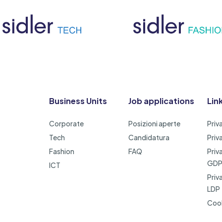
Business Units
Job applications
Link
Corporate
Posizioni aperte
Priv
Tech
Candidatura
Priv
Fashion
FAQ
Priv
GD
ICT
Priv
LDP
Cook