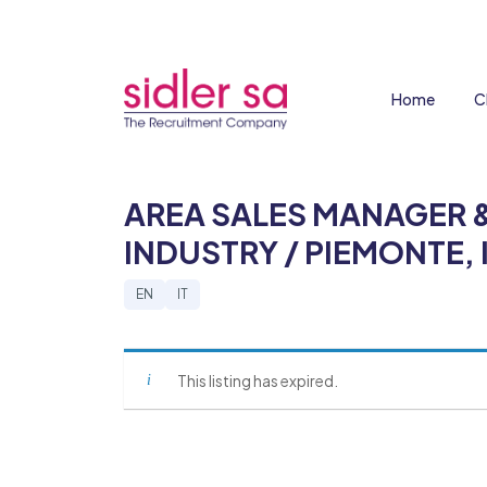
Home
C
AREA SALES MANAGER &
INDUSTRY / PIEMONTE, 
EN
IT
This listing has expired.