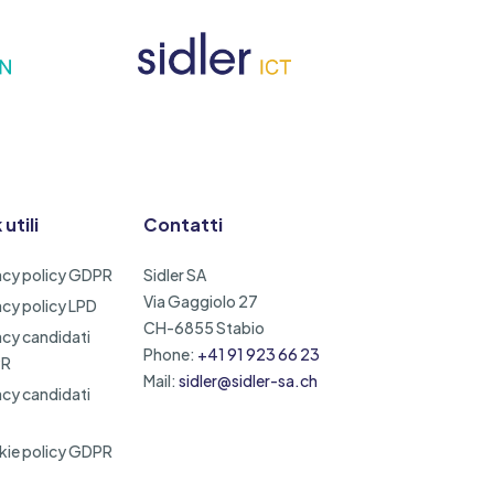
 utili
Contatti
acy policy GDPR
Sidler SA
Via Gaggiolo 27
acy policy LPD
CH-6855 Stabio
acy candidati
Phone:
+41 91 923 66 23
PR
Mail:
sidler@sidler-sa.ch
acy candidati
ie policy GDPR