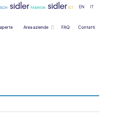
EN
IT
 aperte
Area aziende
FAQ
Contatti