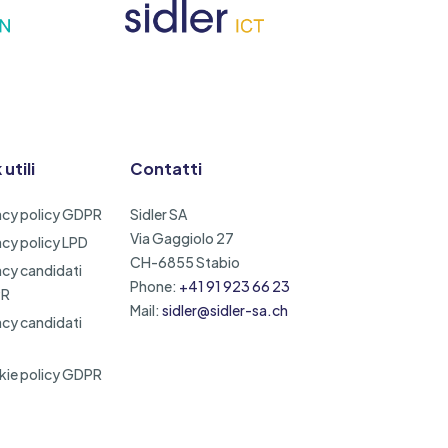
 utili
Contatti
acy policy GDPR
Sidler SA
Via Gaggiolo 27
acy policy LPD
CH-6855 Stabio
acy candidati
Phone:
+41 91 923 66 23
PR
Mail:
sidler@sidler-sa.ch
acy candidati
ie policy GDPR