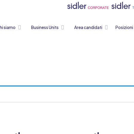
hi siamo
Business Units
Area candidati
Posizioni