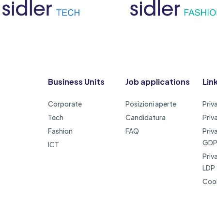
Business Units
Job applications
Link
Corporate
Posizioni aperte
Priv
Tech
Candidatura
Priv
Fashion
FAQ
Priv
GD
ICT
Priv
LDP
Cook