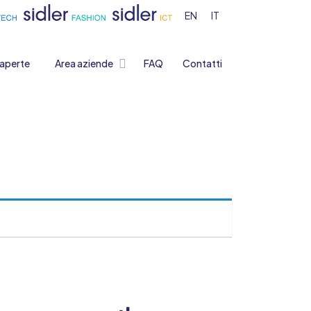
EN
IT
 aperte
Area aziende
FAQ
Contatti