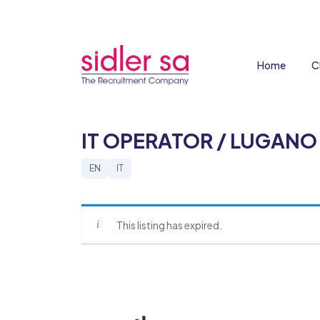
Home
C
IT OPERATOR / LUGANO
EN
IT
This listing has expired.